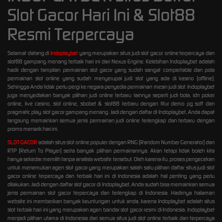
Slot Gacor Hari Ini & Slot88
Resmi Terpercaya
Selamat datang di
Indoplaybet
yang merupakan situs judi slot gacor online terpercaya dan
slot88 gampang menang terbaik hari ini dari Nexus Engine. Kelebihan Indoplaybet adalah
hadir dengan tampilan permainan slot gacor yang sudah sangat compertable dan pola
permainan slot online yang sudah menyerupai judi slot yang ada di kasino (offline).
Sehingga Anda tidak perlu pergi ke negara penyedia permainan mesin judi slot. Indoplaybet
juga menyediakan banyak pilihan judi online terbaru lainnya seperti judi bola, idn poker
online, live casino, slot online, sbobet & slot88 terbaru dengan fitur demo pg soft dan
pragmatic play slot gacor gampang menang. Jadi dengan daftar di Indoplaybet, Anda dapat
langsung memainkan semua jenis permainan judi online terlengkap dan terbaru dengan
promo menarik hari ini.
SLOT GACOR
adalah situs slot online populer dengan RNG (Random Number Generator) dan
RTP (Return To Player) serta banyak pilihan permainannya. Akan tetapi tidak boleh kita
hanya sekedar memilih tanpa analisis website tersebut. Oleh karena itu, proses pengecekan
untuk menemukan agen slot gacor yang merupakan salah satu pilihan daftar situs judi slot
gacor online terpercaya dan terbaik hari ini di Indonesia adalah hal penting yang perlu
dilakukan. Jadi dengan daftar slot gacor di Indoplaybet, Anda sudah bisa memainkan semua
jenis permainan slot gacor terpercaya dan terlengkap di Indonesia. Hadirnya halaman
website ini memberikan banyak keuntungan untuk anda, karena Indoplaybet adalah situs
slot terbaik hari ini yang merupakan agen bandar slot gacor resmi di Indonesia. Indoplaybet
menjadi pilihan utama di Indonesia dari semua situs judi slot online terbaik dan terpercaya