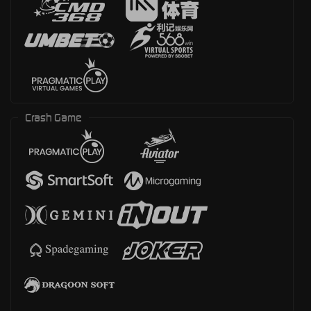
Crash Game