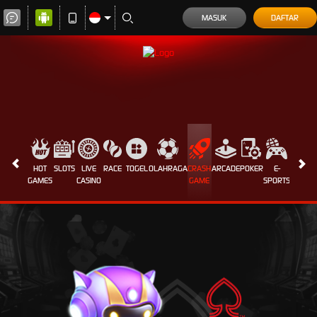
MASUK
DAFTAR
HOT
SLOTS
LIVE
RACE
TOGEL
OLAHRAGA
CRASH
ARCADE
POKER
E-
SABUN
GAMES
CASINO
GAME
SPORTS
AYAM