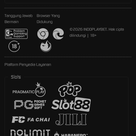
Tanggung Jawab
Browser Yang
Bermain
Didukung
©2026 INDOPLAYBET. Hak cipta
dilindungi | 18+
Platform Penyedia Layanan
Slots