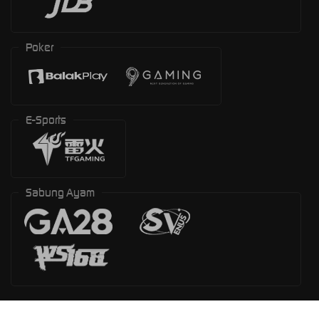
Poker
E-Sports
Sabung Ayam