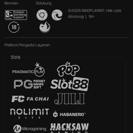
Bermain
Didukung
©2026 INDOPLAYBET. Hak cipta
dilindungi | 18+
Platform Penyedia Layanan
Slots