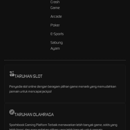
Crash
Game
Arcade
Poker
E-Sports
Sabung
Ayam
TARUHAN SLOT
Penyedia slot online dengan beragam pilihan game menarik yang memudahkan
pemain untuk mencapai jackpot
TARUHAN OLAHRAGA
Sportsbook Gaming Platform Terbaik menawarkan lebih banyak game, odds yang
lebih tinggi, dan menyediakan pilihan yang lebih banyak untuk pemain.