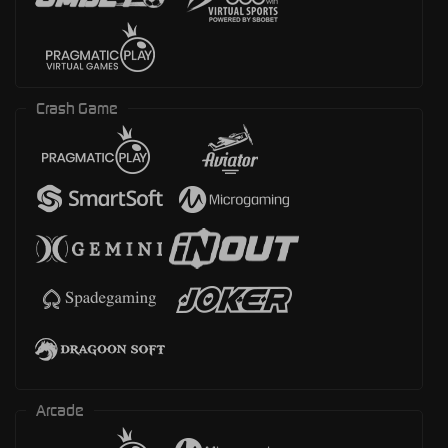
Crash Game
Arcade