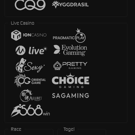
Live Casino
Race
Togel