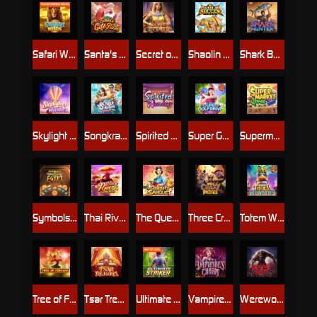
Safari Wilds
Santa's Gift Rush
Secret of Cleopatra
Shaolin Soccer
Shark Bounty
Skylight Wonders
Songkran Splash
Spirited Wonders
Super Golf Drive
Supermarket Spree
Symbols of Egypt
Thai River Wonders
The Queen's Banquet
Three Crazy Piggies
Totem Wonders
Tree of Fortune
Tsar Treasures
Ultimate Striker
Vampire's Charm
Werewolf's Hunt