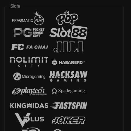
Slots