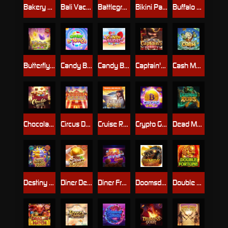
Bakery Bonanza
Bali Vacation
Battleground Royale
Bikini Paradise
Buffalo Win
Butterfly Blossom
Candy Bonanza
Candy Burst
Captain's Bounty
Cash Mania
Chocolate Deluxe
Circus Delight
Cruise Royale
Crypto Gold
Dead Man's Riches
Destiny of Sun and Moon
Diner Delights
Diner Frenzy Spins
Doomsday Rampage
Double Fortune