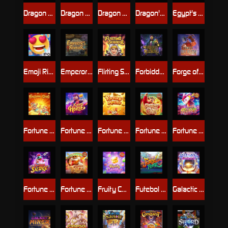
Dragon Hatch
Dragon Legend
Dragon Tiger Luck
Dragon's Treasure Quest
Egypt's Book of Mystery
Emoji Riches
Emperors Favour
Flirting Scholar
Forbidden Alchemy
Forge of Wealth
Fortune Gods
Fortune Horse
Fortune Mouse
Fortune Ox
Fortune Rabbit
Fortune Snake
Fortune Tiger
Fruity Candy
Futebol Fever
Galactic Gems