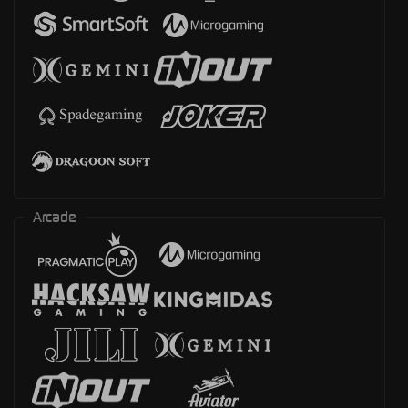
Arcade