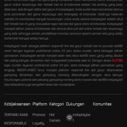
gacor online terpercaya dan terbaik hari ini di Indonesia adalah hal penting yang perlu
dilakukan. Jadi dengan daftar slot gacor di Indoplaybet, Anda sudah bisa memainkan semua
jenis permainan slot gacor terpercaya dan terlengkap di Indonesia. Hadirnya halaman
website ini memberikan banyak keuntungan untuk anda, karena Indoplaybet adalah situs
slot terbaik hari ini yang merupakan agen bandar slot gacor resmi di Indonesia. Indoplaybet
menjadi pilihan utama di Indonesia dari semua situs judi slot online terbaik dan terpercaya
yang ada, sehingga antrian pendaftaran member premium seperti pemain slot yang selalu
bertambah banyak setiap harinya.
Indoplaybet hadir sebagai platform responsif link slot gacor terbaik hari ini provider slot88
resmi dengan layanan profesional online 24 jam, akses mudah, serta berbagai pilihan
permainan. Indoplaybet sendiri menjadi salah satu situs slot88 resmi yang paling disukai
dan paling banyak dimainkan oleh masyarakat Indonesia saat ini. Dengan akses
SLOT88
login mudah, layanan profesional online 24 jam, serta berbagai pilihan permainan yang
lengkap, INDOPLAYBET terus menjadi platform responsif link slot gacor dikarenakan
gampang dimainkan dan gampang menang dibandingkan dengan situs lainnya.
Keuntungan, potensi dan peluang gampang menang serta maxwin dari slot88 Indoplaybet
bisa didapatkan juga sangatlah besar dan menjanjikan.
Kebijaksanaan
Platform
Kategori
Dukungan
Komunitas
TENTANG KAMI
Promosi
Hot
Indoplaybe
Games
t
RESPONSIBLE
Loyalty