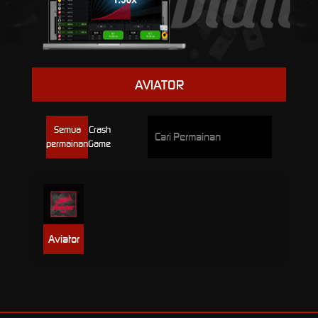
AVIATOR
Semua
Crash
permainan
Game
Aviator