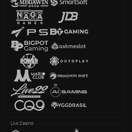
Live Casino