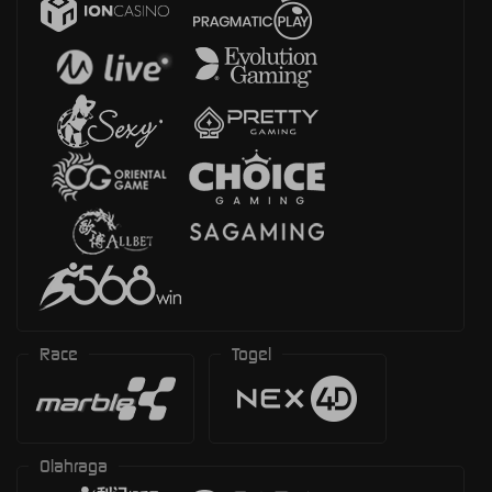
Race
Togel
Olahraga