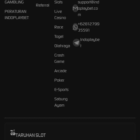
GAMBLING
Slots
support@ind
Referral
oplaybet.co
PERATURAN
Live
m
INDOPLAYBET
Casino
+62812799
Race
35591
Togel
Indoplaybe
Olahraga
t
Crash
Game
Arcade
Poker
E-Sports
Sabung
Ayam
TARUHAN SLOT