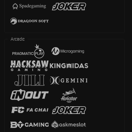
Arcade