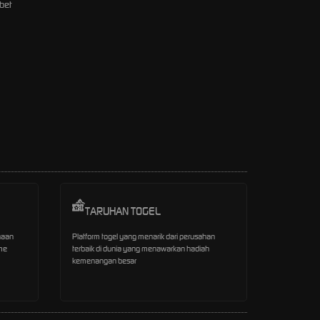
bet
TARUHAN TOGEL
haan
Platform togel yang menarik dari perusahan
ame
terbaik di dunia yang menawarkan hadiah
kemenangan besar