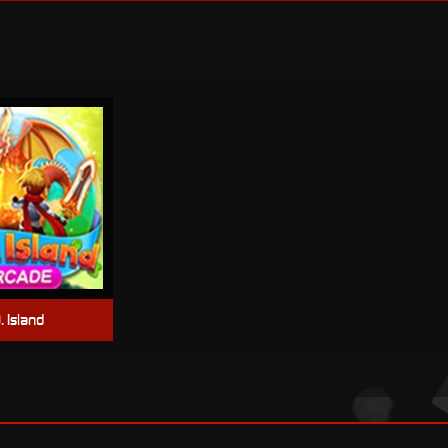
. Island