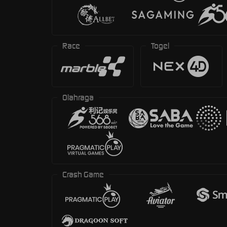
Race
Togel
Olahraga
Crash Game