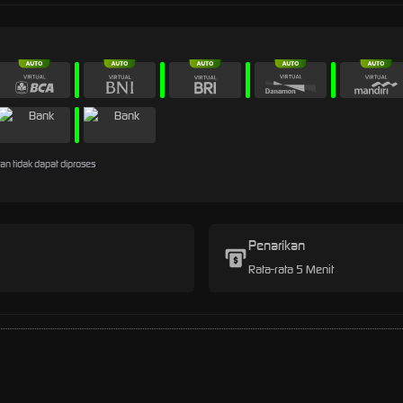
an tidak dapat diproses
Penarikan
Rata-rata 5 Menit