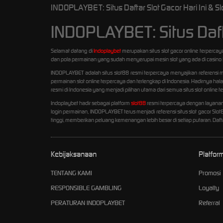
INDOPLAYBET: Situs Daftar Slot Gacor Hari Ini & 
INDOPLAYBET: Situs Daft
Selamat datang di
Indoplaybet
merupakan situs slot gacor online terperca
dan pola permainan yang sudah menyerupai mesin slot yang ada di casino (o
INDOPLAYBET adalah situs slot88 resmi terpercaya menyajikan referensi
permainan slot online terpercaya dan terlengkap di Indonesia. Hadirnya hal
resmi di Indonesia yang menjadi pilihan utama dari semua situs slot onlin
Indo​play​bet hadir sebagai platform
slot88
resmi terpercaya dengan layanan 
login permainan, INDO​PLAY​BET terus menjadi referensi situs slot gacor S
tinggi, memberikan peluang kemenangan lebih besar di setiap putaran. Dafta
Kebijaksanaan
Platfor
TENTANG KAMI
Promosi
RESPONSIBLE GAMBLING
Loyalty
PERATURAN INDOPLAYBET
Referral