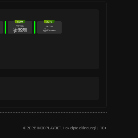
©2026 INDOPLAYBET. Hak cipta dilindungi | 18+