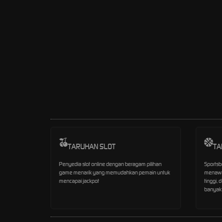
TARUHAN SLOT
TA
Penyedia slot online dengan beragam pilihan
Sportsb
game menarik yang memudahkan pemain untuk
menawar
mencapai jackpot
tinggi,
banyak 