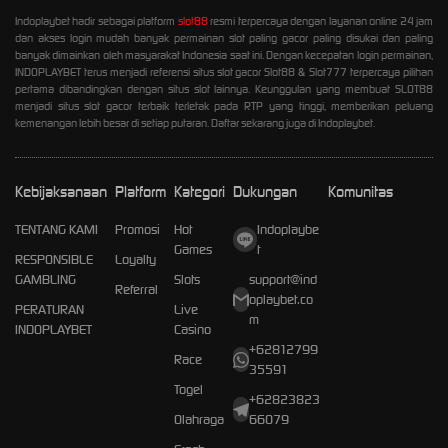
Indo​play​bet hadir sebagai platform
slot88
resmi terpercaya dengan layanan online 24 jam
dan akses login mudah banyak permainan slot paling gacor paling disukai dan paling
banyak dimainkan oleh masyarakat Indonesia saat ini. Dengan kecepatan login permainan,
INDO​PLAY​BET terus menjadi referensi situs slot gacor Slot88 & Slot777 terpercaya pilihan
pertama dibandingkan dengan situs slot lainnya. Keunggulan yang membuat SLOT88
menjadi situs slot gacor terbaik terletak pada RTP yang tinggi, memberikan peluang
kemenangan lebih besar di setiap putaran. Daftar sekarang juga di Indoplaybet.
Kebijaksanaan
Platform
Kategori
Dukungan
Komunitas
TENTANG KAMI
Promosi
Hot
Indoplaybe
Games
t
RESPONSIBLE
Loyalty
GAMBLING
Slots
support@ind
Referral
oplaybet.co
PERATURAN
Live
m
INDOPLAYBET
Casino
+62812799
Race
35591
Togel
+62823823
Olahraga
66079