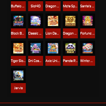
Buffalo Blaze
Slot4D
Dragon FAFAFA
Meta Space
Santa's Payday
Block Buster
Classic Diamond X5
Lion Dance Slot4D
Dragon Wish
Fortune Realm
Tiger Slot4D
Oni Cosmic Atlas
Axie Universe
Panda Realm
Winter Winnings
Jarvis