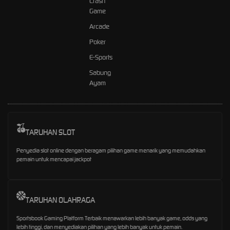
Crash
Game
Arcade
Poker
E-Sports
Sabung
Ayam
TARUHAN SLOT
Penyedia slot online dengan beragam pilihan game menarik yang memudahkan
pemain untuk mencapai jackpot
TARUHAN OLAHRAGA
Sportsbook Gaming Platform Terbaik menawarkan lebih banyak game, odds yang
lebih tinggi, dan menyediakan pilihan yang lebih banyak untuk pemain.