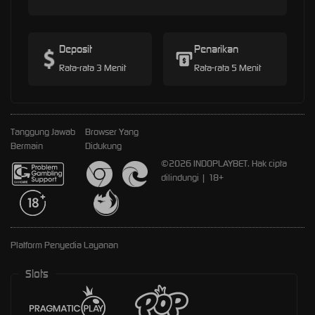
Deposit
Penarikan
Rata-rata 3 Menit
Rata-rata 5 Menit
Tanggung Jawab
Browser Yang
Bermain
Didukung
©2026 INDOPLAYBET. Hak cipta
dilindungi | 18+
Platform Penyedia Layanan
Slots