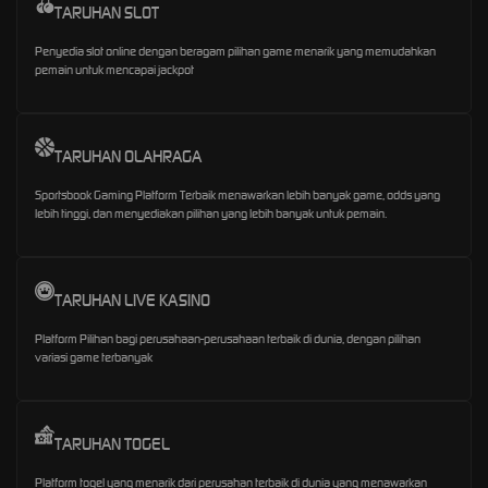
TARUHAN SLOT
Penyedia slot online dengan beragam pilihan game menarik yang memudahkan
pemain untuk mencapai jackpot
TARUHAN OLAHRAGA
Sportsbook Gaming Platform Terbaik menawarkan lebih banyak game, odds yang
lebih tinggi, dan menyediakan pilihan yang lebih banyak untuk pemain.
TARUHAN LIVE KASINO
Platform Pilihan bagi perusahaan-perusahaan terbaik di dunia, dengan pilihan
variasi game terbanyak
TARUHAN TOGEL
Platform togel yang menarik dari perusahan terbaik di dunia yang menawarkan