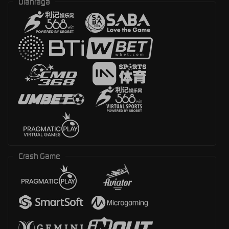
Olahraga
Crash Game