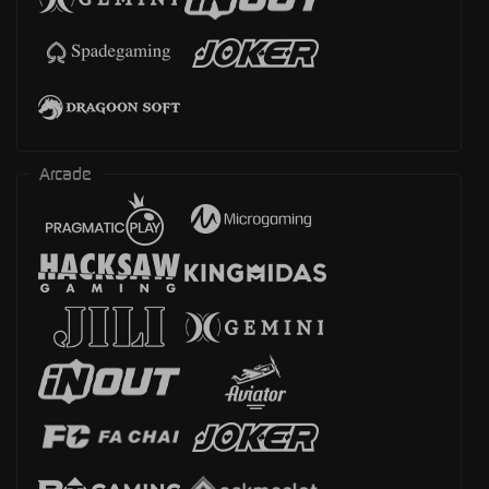
Arcade