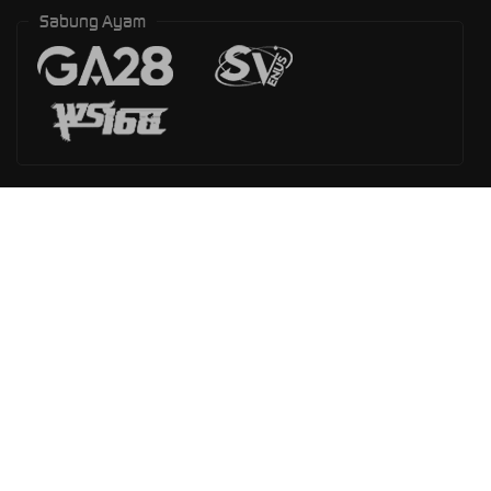
Sabung Ayam