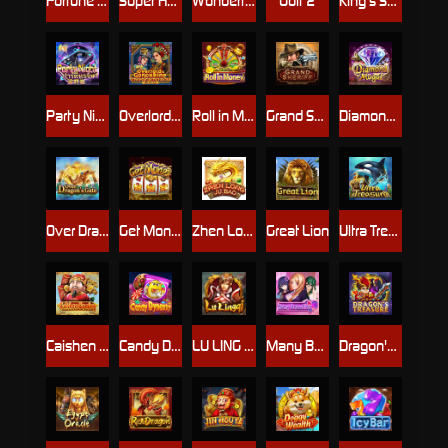
Fortune Twins
Super Hoo Hey How
Wonderful Christmas
Golf 2
King's Sword
Party Night
Overlord & Concubine
Roll in Money
Grand Sheriff
Diamond Mogul
Over Dragon's Gate
Get Money
Zhen Long Ju Bao
Great Lion
Ultra Treasure
Caishen Coming
Candy Dynasty
LU LING QI
Many Beauties
Dragon's Treasure