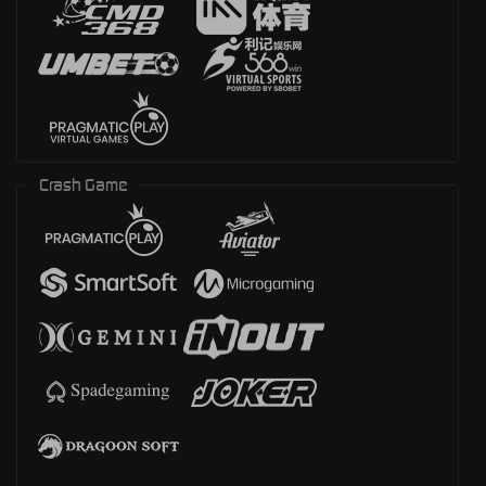
Crash Game