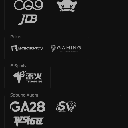
Poker
E-Sports
Sabung Ayam