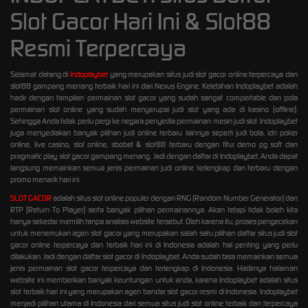
Slot Gacor Hari Ini & Slot88
Resmi Terpercaya
Selamat datang di
Indoplaybet
yang merupakan situs judi slot gacor online terpercaya dan
slot88 gampang menang terbaik hari ini dari Nexus Engine. Kelebihan Indoplaybet adalah
hadir dengan tampilan permainan slot gacor yang sudah sangat compertable dan pola
permainan slot online yang sudah menyerupai judi slot yang ada di kasino (offline).
Sehingga Anda tidak perlu pergi ke negara penyedia permainan mesin judi slot. Indoplaybet
juga menyediakan banyak pilihan judi online terbaru lainnya seperti judi bola, idn poker
online, live casino, slot online, sbobet & slot88 terbaru dengan fitur demo pg soft dan
pragmatic play slot gacor gampang menang. Jadi dengan daftar di Indoplaybet, Anda dapat
langsung memainkan semua jenis permainan judi online terlengkap dan terbaru dengan
promo menarik hari ini.
SLOT GACOR
adalah situs slot online populer dengan RNG (Random Number Generator) dan
RTP (Return To Player) serta banyak pilihan permainannya. Akan tetapi tidak boleh kita
hanya sekedar memilih tanpa analisis website tersebut. Oleh karena itu, proses pengecekan
untuk menemukan agen slot gacor yang merupakan salah satu pilihan daftar situs judi slot
gacor online terpercaya dan terbaik hari ini di Indonesia adalah hal penting yang perlu
dilakukan. Jadi dengan daftar slot gacor di Indoplaybet, Anda sudah bisa memainkan semua
jenis permainan slot gacor terpercaya dan terlengkap di Indonesia. Hadirnya halaman
website ini memberikan banyak keuntungan untuk anda, karena Indoplaybet adalah situs
slot terbaik hari ini yang merupakan agen bandar slot gacor resmi di Indonesia. Indoplaybet
menjadi pilihan utama di Indonesia dari semua situs judi slot online terbaik dan terpercaya