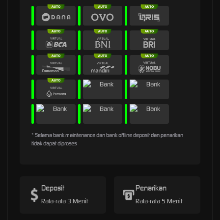
* Selama bank maintenance dan bank offline deposit dan penarikan
tidak dapat diproses
Deposit
Penarikan
Rata-rata 3 Menit
Rata-rata 5 Menit