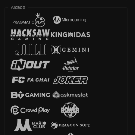
Arcade