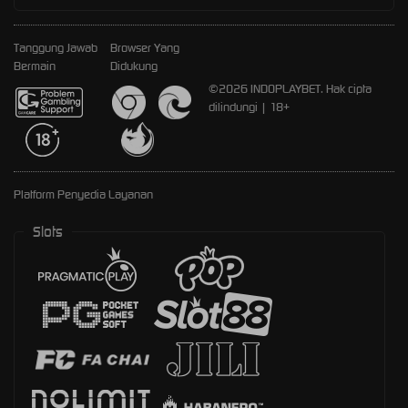
Tanggung Jawab
Browser Yang
Bermain
Didukung
©2026 INDOPLAYBET. Hak cipta
dilindungi | 18+
Platform Penyedia Layanan
Slots