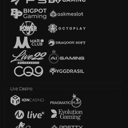
Live Casino