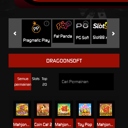
i
i
i
i
i
Facha
Fat Panda
Slot88 x PP
PG Soft
Pragmatic Play
DRAGOONSOFT
Semua
Slots
Top
permainan
20
Mahjong Win
Coin Cat 2
Mahjong Win 2
Toy Pop
Mahjong Win 3