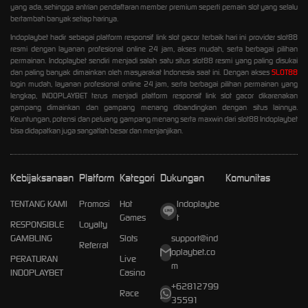
yang ada, sehingga antrian pendaftaran member premium seperti pemain slot yang selalu
bertambah banyak setiap harinya.
Indoplaybet hadir sebagai platform responsif link slot gacor terbaik hari ini provider slot88
resmi dengan layanan profesional online 24 jam, akses mudah, serta berbagai pilihan
permainan. Indoplaybet sendiri menjadi salah satu situs slot88 resmi yang paling disukai
dan paling banyak dimainkan oleh masyarakat Indonesia saat ini. Dengan akses
SLOT88
login mudah, layanan profesional online 24 jam, serta berbagai pilihan permainan yang
lengkap, INDOPLAYBET terus menjadi platform responsif link slot gacor dikarenakan
gampang dimainkan dan gampang menang dibandingkan dengan situs lainnya.
Keuntungan, potensi dan peluang gampang menang serta maxwin dari slot88 Indoplaybet
bisa didapatkan juga sangatlah besar dan menjanjikan.
Kebijaksanaan
Platform
Kategori
Dukungan
Komunitas
TENTANG KAMI
Promosi
Hot
Indoplaybe
Games
t
RESPONSIBLE
Loyalty
GAMBLING
Slots
support@ind
Referral
oplaybet.co
PERATURAN
Live
m
INDOPLAYBET
Casino
+62812799
Race
35591