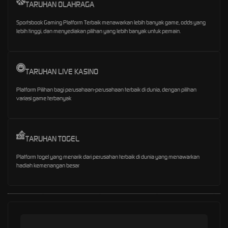
TARUHAN OLAHRAGA
Sportsbook Gaming Platform Terbaik menawarkan lebih banyak game, odds yang
lebih tinggi, dan menyediakan pilihan yang lebih banyak untuk pemain.
TARUHAN LIVE KASINO
Platform Pilihan bagi perusahaan-perusahaan terbaik di dunia, dengan pilihan
variasi game terbanyak
TARUHAN TOGEL
Platform togel yang menarik dari perusahan terbaik di dunia yang menawarkan
hadiah kemenangan besar