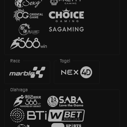
Race
Togel
Olahraga